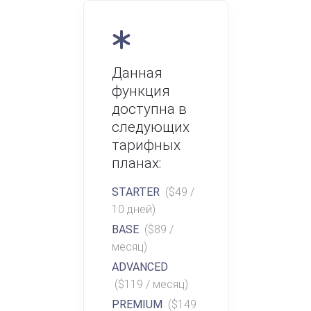
Данная
функция
доступна в
следующих
тарифных
планах:
STARTER
($49 /
10 дней)
BASE
($89 /
месяц)
ADVANCED
($119 / месяц)
PREMIUM
($149